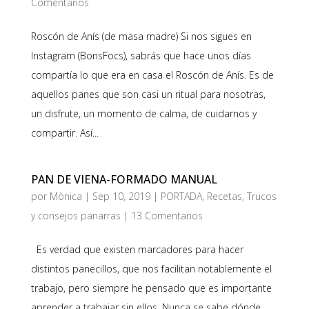
Comentarios
Roscón de Anís (de masa madre) Si nos sigues en
Instagram (BonsFocs), sabrás que hace unos días
compartía lo que era en casa el Roscón de Anís. Es de
aquellos panes que son casi un ritual para nosotras,
un disfrute, un momento de calma, de cuidarnos y
compartir. Así...
PAN DE VIENA-FORMADO MANUAL
por
Mònica
|
Sep 10, 2019
|
PORTADA
,
Recetas
,
Trucos
y consejos panarras
|
13 Comentarios
Es verdad que existen marcadores para hacer
distintos panecillos, que nos facilitan notablemente el
trabajo, pero siempre he pensado que es importante
aprender a trabajar sin ellos. Nunca se sabe dónde