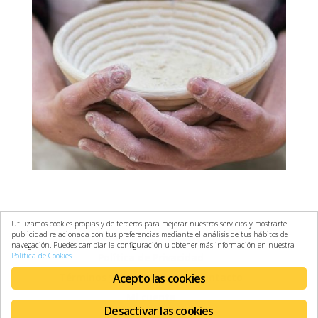
Utilizamos cookies propias y de terceros para mejorar nuestros servicios y mostrarte
publicidad relacionada con tus preferencias mediante el análisis de tus hábitos de
Aviso Legal
Política de Cookies
navegación. Puedes cambiar la configuración u obtener más información en nuestra
Política de Cookies
Política de Privacidad
Acepto las cookies
Términos y Condiciones
Contacto
Mi cuenta
Desactivar las cookies