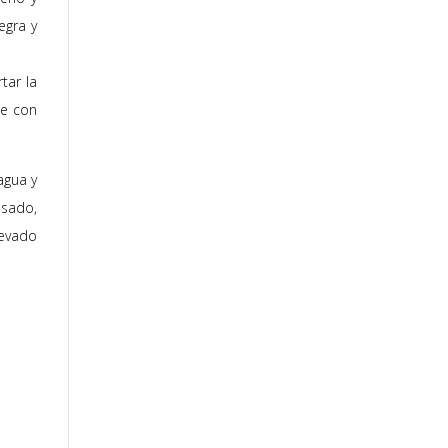
egra y
tar la
ce con
agua y
asado,
levado