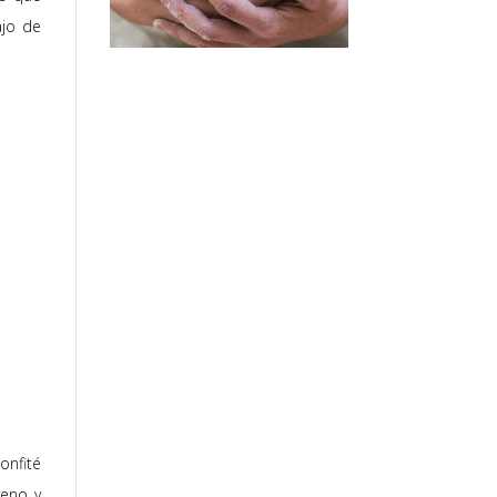
ajo de
onfité
reno y