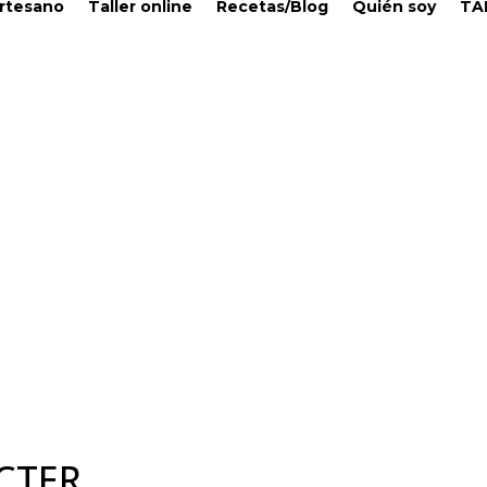
Artesano
Taller online
Recetas/Blog
Quién soy
TA
CTER