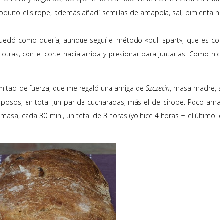
quito el sirope, además añadí semillas de amapola, sal, pimienta n
edó como quería, aunque seguí el método «pull-apart», que es cor
tras, con el corte hacia arriba y presionar para juntarlas. Como hi
y mitad de fuerza, que me regaló una amiga de
Szczecin
, masa madre, 
reposos, en total ,un par de cucharadas, más el del sirope. Poco am
masa, cada 30 min., un total de 3 horas (yo hice 4 horas + el último 