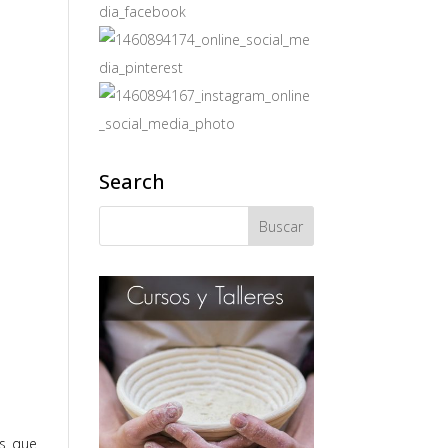
Search
os que