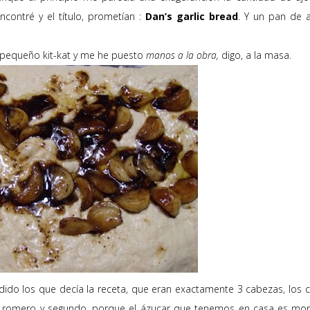
ncontré y el título, prometían :
Dan’s garlic bread
. Y un pan de 
n pequeño kit-kat y me he puesto
manos a la obra,
digo, a la masa.
adido los que decía la receta, que eran exactamente 3 cabezas, los c
ía romero y segundo, porque el ázucar que tenemos en casa es mo