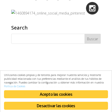
Search
Utilizamos cookies propias y de terceros para mejorar nuestros servicios y mostrarte
publicidad relacionada con tus preferencias mediante el análisis de tus hábitos de
Aviso Legal
Política de Cookies
navegación. Puedes cambiar la configuración u obtener más información en nuestra
Política de Cookies
Política de Privacidad
Términos y Condiciones
Acepto las cookies
Contacto
Mi cuenta
Desactivar las cookies