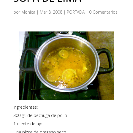
por
Mònica
|
Mar 8, 2008
|
PORTADA
|
0 Comentarios
Ingredientes:
300 gr. de pechuga de pollo
1 diente de ajo
Una pizca de oregano seco