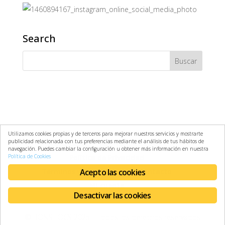
Search
Utilizamos cookies propias y de terceros para mejorar nuestros servicios y mostrarte
publicidad relacionada con tus preferencias mediante el análisis de tus hábitos de
Aviso Legal
Política de Cookies
navegación. Puedes cambiar la configuración u obtener más información en nuestra
Política de Cookies
Política de Privacidad
Términos y Condiciones
Acepto las cookies
Contacto
Mi cuenta
Desactivar las cookies
© BONS FOCS 2025 | Todos los derechos reservados