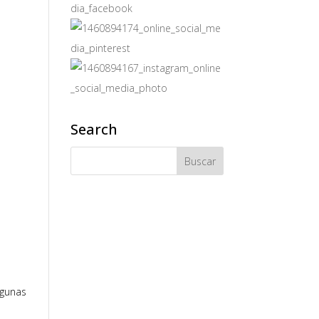
Search
lgunas