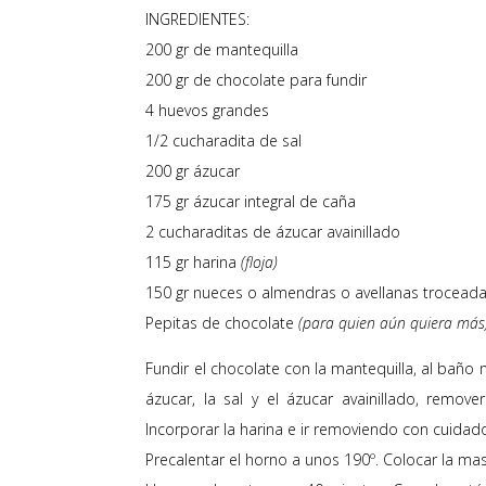
INGREDIENTES:
200 gr de mantequilla
200 gr de chocolate para fundir
4 huevos grandes
1/2 cucharadita de sal
200 gr ázucar
175 gr ázucar integral de caña
2 cucharaditas de ázucar avainillado
115 gr harina
(floja)
150 gr nueces o almendras o avellanas trocead
Pepitas de chocolate
(para quien aún quiera más
Fundir el chocolate con la mantequilla, al baño 
ázucar, la sal y el ázucar avainillado, remo
Incorporar la harina e ir removiendo con cuidado
Precalentar el horno a unos 190º. Colocar la ma