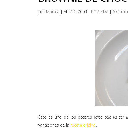
por
Mònica
|
Abr 21, 2009
|
PORTADA
|
6 Comen
Este es uno de los postres
(creo que va ser u
variaciones de la
receta original
.