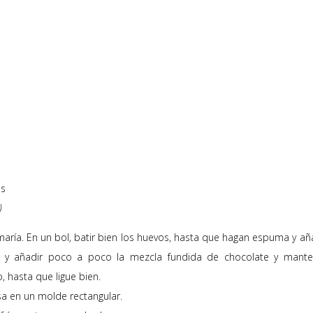
as
)
maría. En un bol, batir bien los huevos, hasta que hagan espuma y aña
ver y añadir poco a poco la mezcla fundida de chocolate y manteq
, hasta que ligue bien.
sa en un molde rectangular.