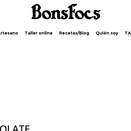
Artesano
Taller online
Recetas/Blog
Quién soy
TA
OLATE