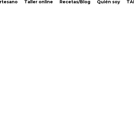
Artesano
Taller online
Recetas/Blog
Quién soy
TA