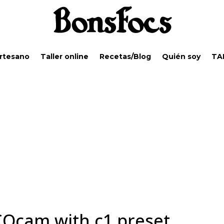
Artesano
Taller online
Recetas/Blog
Quién soy
TA
COcam with c1 preset