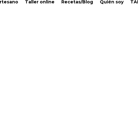
Artesano
Taller online
Recetas/Blog
Quién soy
TA