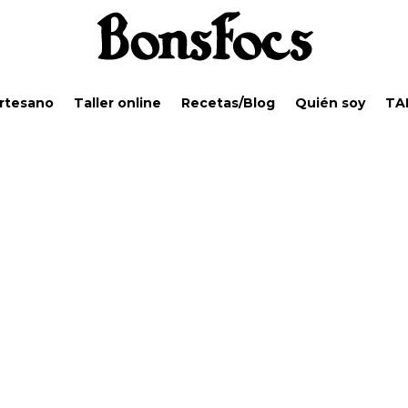
Artesano
Taller online
Recetas/Blog
Quién soy
TA