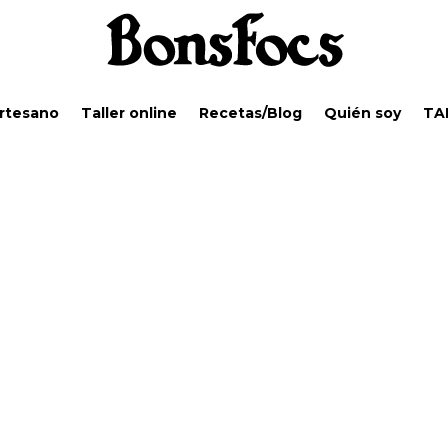
Artesano
Taller online
Recetas/Blog
Quién soy
TA