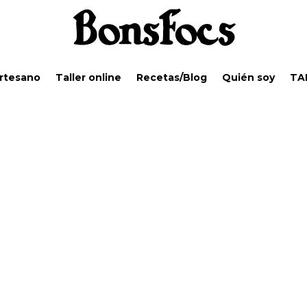
Artesano
Taller online
Recetas/Blog
Quién soy
TA