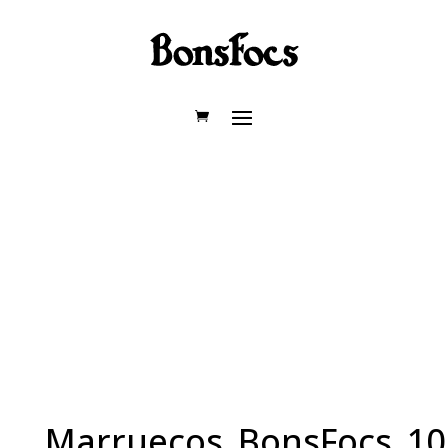
Marruecos_BonsFocs_10