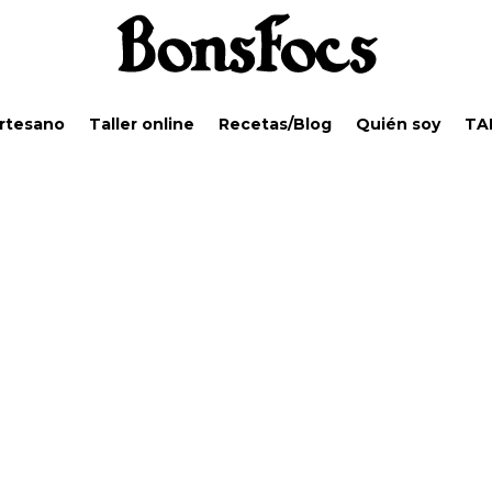
Artesano
Taller online
Recetas/Blog
Quién soy
TA